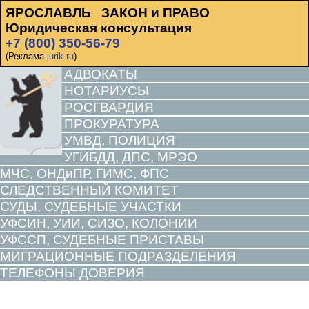
ЯРОСЛАВЛЬ ЗАКОН и ПРАВО
Юридическая консультация
+7 (800) 350-56-79
(Реклама
jurik.ru
)
АДВОКАТЫ
НОТАРИУСЫ
РОСГВАРДИЯ
ПРОКУРАТУРА
УМВД, ПОЛИЦИЯ
УГИБДД, ДПС, МРЭО
МЧС, ОНДиПР, ГИМС, ФПС
СЛЕДСТВЕННЫЙ КОМИТЕТ
СУДЫ, СУДЕБНЫЕ УЧАСТКИ
УФСИН, УИИ, СИЗО, КОЛОНИИ
УФССП, СУДЕБНЫЕ ПРИСТАВЫ
МИГРАЦИОННЫЕ ПОДРАЗДЕЛЕНИЯ
ТЕЛЕФОНЫ ДОВЕРИЯ