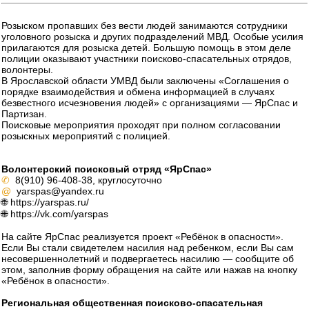
Розыском пропавших без вести людей занимаются сотрудники
уголовного розыска и других подразделений МВД. Особые усилия
прилагаются для розыска детей. Большую помощь в этом деле
полиции оказывают участники поисково-спасательных отрядов,
волонтеры.
В Ярославской области УМВД были заключены «Соглашения о
порядке взаимодействия и обмена информацией в случаях
безвестного исчезновения людей» c организациями — ЯрСпас и
Партизан.
Поисковые мероприятия проходят при полном согласовании
розыскных мероприятий с полицией.
Волонтерский поисковый отряд «ЯрСпас»
✆
8(910) 96-408-38, круглосуточно
@
yarspas@yandex.ru
🌐 https://yarspas.ru/
🌐 https://vk.com/yarspas
На сайте ЯрСпас реализуется проект «Ребёнок в опасности».
Если Вы стали свидетелем насилия над ребенком, если Вы сам
несовершеннолетний и подвергаетесь насилию — сообщите об
этом, заполнив форму обращения на сайте или нажав на кнопку
«Ребёнок в опасности».
Региональная общественная поисково-спасательная