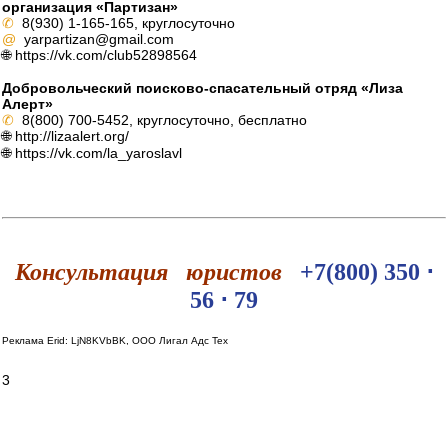
организация «Партизан»
✆
8(930) 1-165-165, круглосуточно
@
yarpartizan@gmail.com
🌐 https://vk.com/club52898564
Добровольческий поисково-спасательный отряд «Лиза
Алерт»
✆
8(800) 700-5452, круглосуточно, бесплатно
🌐 http://lizaalert.org/
🌐 https://vk.com/la_yaroslavl
Консультация юристов
+7(800) 350 ⋅
56 ⋅ 79
Реклама Erid: LjN8KVbBK, ООО Лигал Адс Тех
3