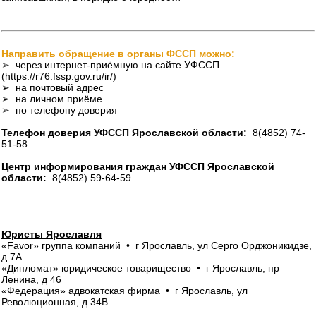
Направить обращение в органы ФССП можно:
➢ через интернет-приёмную на сайте УФССП
(https://r76.fssp.gov.ru/ir/)
➢ на почтовый адрес
➢ на личном приёме
➢ по телефону доверия
Телефон доверия УФССП Ярославской области:
8(4852) 74-
51-58
Центр информирования граждан УФССП Ярославской
области:
8(4852) 59-64-59
Юристы Ярославля
«Favor» группа компаний • г Ярославль, ул Серго Орджоникидзе,
д 7А
«Дипломат» юридическое товарищество • г Ярославль, пр
Ленина, д 46
«Федерация» адвокатская фирма • г Ярославль, ул
Революционная, д 34В