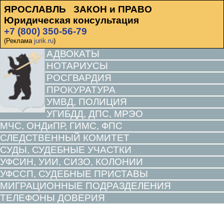
ЯРОСЛАВЛЬ ЗАКОН и ПРАВО
Юридическая консультация
+7 (800) 350-56-79
(Реклама
jurik.ru
)
АДВОКАТЫ
НОТАРИУСЫ
РОСГВАРДИЯ
ПРОКУРАТУРА
УМВД, ПОЛИЦИЯ
УГИБДД, ДПС, МРЭО
МЧС, ОНДиПР, ГИМС, ФПС
СЛЕДСТВЕННЫЙ КОМИТЕТ
СУДЫ, СУДЕБНЫЕ УЧАСТКИ
УФСИН, УИИ, СИЗО, КОЛОНИИ
УФССП, СУДЕБНЫЕ ПРИСТАВЫ
МИГРАЦИОННЫЕ ПОДРАЗДЕЛЕНИЯ
ТЕЛЕФОНЫ ДОВЕРИЯ