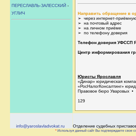
ПЕРЕСЛАВЛЬ-ЗАЛЕССКИЙ
-
УГЛИЧ
Направить обращение в о
➢ через интернет-приёмную на
➢ на почтовый адрес
➢ на личном приёме
➢ по телефону доверия
Телефон доверия УФССП Я
Центр информирования гр
Юристы Ярославля
«Динар» юридическая компан
«РосНалогКонсалтинг» юриди
Правовое бюро Уваровых • г
129
info@yaroslavladvokat.ru
Отделение судебных приставов
*
Используя данный сайт Вы подтверждаете свое с