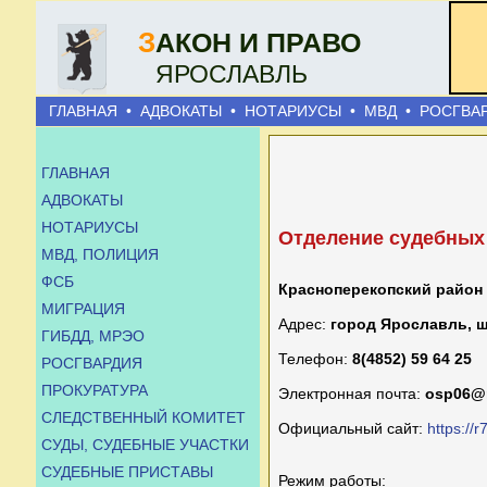
З
АКОН И ПРАВО
ЯРОСЛАВЛЬ
ГЛАВНАЯ
•
АДВОКАТЫ
•
НОТАРИУСЫ
•
МВД
•
РОСГВА
ГЛАВНАЯ
АДВОКАТЫ
НОТАРИУСЫ
Отделение судебных 
МВД, ПОЛИЦИЯ
ФСБ
Красноперекопский район
МИГРАЦИЯ
Адрес:
город Ярославль, ш
ГИБДД, МРЭО
Телефон:
8(4852) 59 64 25
РОСГВАРДИЯ
ПРОКУРАТУРА
Электронная почта:
osp06@r
СЛЕДСТВЕННЫЙ КОМИТЕТ
Официальный сайт:
https://r
СУДЫ, СУДЕБНЫЕ УЧАСТКИ
СУДЕБНЫЕ ПРИСТАВЫ
Режим работы: