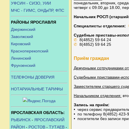
понедельник, вторник, среда 
УФСИН - СИЗО, УИИ
четверг с 09.00 до 18.00, пе
МЧС - ГИМС, ОНДиПР, ФПС
Начальник РОСП (старший
РАЙОНЫ ЯРОСЛАВЛЯ
Специалисты отделения:
Дзержинский
Судебные приставы-испол
Заволжский
✆
8(4852) 59 64 24
Кировский
✆
8(4852) 59 64 25
Красноперекопский
Ленинский
Приём граждан
Фрунзенский
Дежурными сотрудниками от
ТЕЛЕФОНЫ ДОВЕРИЯ
Судебными приставами-исп
Заместителем старшего суде
НОТАРИАЛЬНЫЕ ТАРИФЫ
Начальником отделения:
вто
Запись на приём:
• через сервис предварительн
ЯРОСЛАВСКАЯ ОБЛАСТЬ:
• по телефону 8(4852) 423-
• посетители без записи пр
РЫБИНСК
-
ЯРОСЛАВСКИЙ
РАЙОН
-
РОСТОВ
-
ТУТАЕВ
-