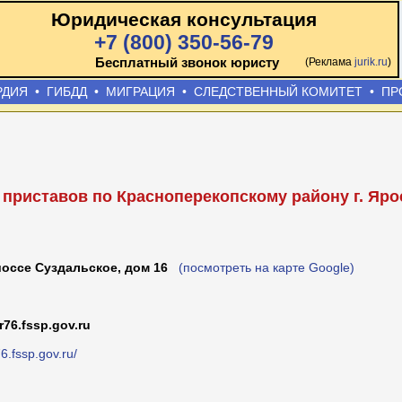
Юридическая консультация
+7 (800) 350-56-79
Бесплатный звонок юристу
(Реклама
jurik.ru
)
РДИЯ
•
ГИБДД
•
МИГРАЦИЯ
•
СЛЕДСТВЕННЫЙ КОМИТЕТ
•
ПР
приставов по Красноперекопскому району г. Яр
оссе Суздальское, дом 16
(посмотреть на карте Google)
76.fssp.gov.ru
76.fssp.gov.ru/