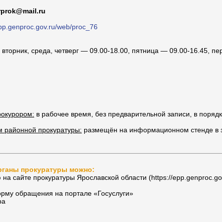
rprok@mail.ru
epp.genproc.gov.ru/web/proc_76
вторник, среда, четверг — 09.00-18.00, пятница — 09.00-16.45, п
окурором:
в рабочее время, без предварительной записи, в поряд
м районной прокуратуры:
размещён на информационном стенде в 
рганы прокуратуры можно:
а сайтe прокуратуры Ярославской области (https://epp.genproc.gov.
рму обращения на портале «Госуслуги»
ра