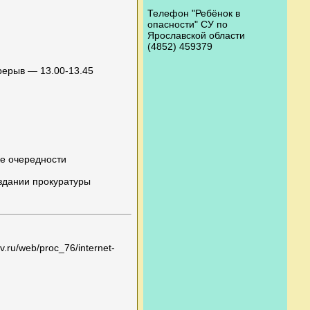
Телефон "Ребёнок в
опасности" СУ по
Ярославской области
(4852) 459379
ерерыв — 13.00-13.45
ке очередности
здании прокуратуры
ru/web/proc_76/internet-