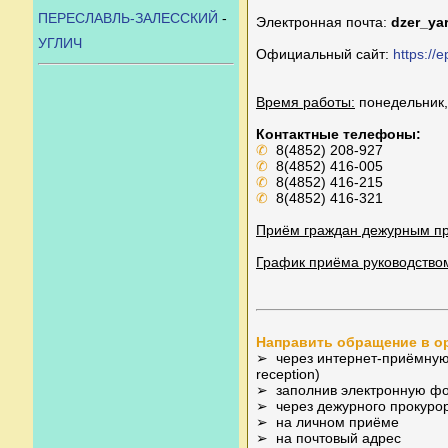
ПЕРЕСЛАВЛЬ-ЗАЛЕССКИЙ
-
Электронная почта:
dzer_ya
УГЛИЧ
Официальный сайт:
https://
Время работы:
понедельник, 
Контактные телефоны:
✆
8(4852) 208-927
✆
8(4852) 416-005
✆
8(4852) 416-215
✆
8(4852) 416-321
Приём граждан дежурным пр
График приёма руководство
Направить обращение в о
➢ через интернет-приёмную н
reception)
➢ заполнив электронную фо
➢ через дежурного прокуро
➢ на личном приёме
➢ на почтовый адрес