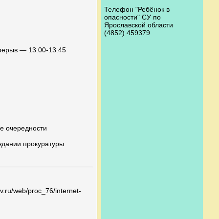
Телефон "Ребёнок в
опасности" СУ по
Ярославской области
(4852) 459379
ерерыв — 13.00-13.45
ке очередности
здании прокуратуры
ru/web/proc_76/internet-