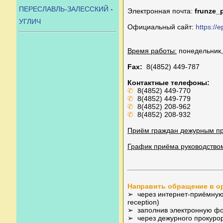
ПЕРЕСЛАВЛЬ-ЗАЛЕССКИЙ
-
Электронная почта:
frunze_
УГЛИЧ
Официальный сайт:
https://
Время работы:
понедельник, 
Fax:
8(4852) 449-787
Контактные телефоны:
✆
8(4852) 449-770
✆
8(4852) 449-779
✆
8(4852) 208-962
✆
8(4852) 208-932
Приём граждан дежурным пр
График приёма руководство
Направить обращение в о
➢ через интернет-приёмную н
reception)
➢ заполнив электронную фо
➢ через дежурного прокуро