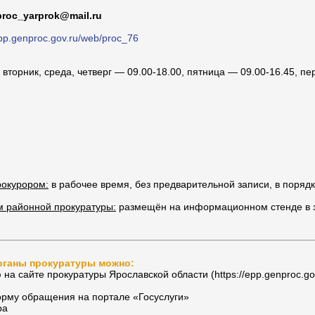
proc_yarprok@mail.ru
epp.genproc.gov.ru/web/proc_76
вторник, среда, четверг — 09.00-18.00, пятница — 09.00-16.45, п
окурором:
в рабочее время, без предварительной записи, в поряд
м районной прокуратуры:
размещён на информационном стенде в 
рганы прокуратуры можно:
а сайтe прокуратуры Ярославской области (https://epp.genproc.gov.
рму обращения на портале «Госуслуги»
ра