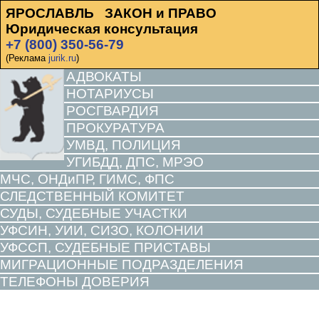
ЯРОСЛАВЛЬ ЗАКОН и ПРАВО
Юридическая консультация
+7 (800) 350-56-79
(Реклама
jurik.ru
)
АДВОКАТЫ
НОТАРИУСЫ
РОСГВАРДИЯ
ПРОКУРАТУРА
УМВД, ПОЛИЦИЯ
УГИБДД, ДПС, МРЭО
МЧС, ОНДиПР, ГИМС, ФПС
СЛЕДСТВЕННЫЙ КОМИТЕТ
СУДЫ, СУДЕБНЫЕ УЧАСТКИ
УФСИН, УИИ, СИЗО, КОЛОНИИ
УФССП, СУДЕБНЫЕ ПРИСТАВЫ
МИГРАЦИОННЫЕ ПОДРАЗДЕЛЕНИЯ
ТЕЛЕФОНЫ ДОВЕРИЯ