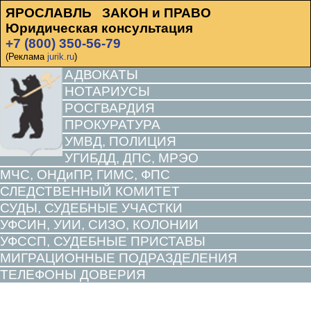
ЯРОСЛАВЛЬ ЗАКОН и ПРАВО
Юридическая консультация
+7 (800) 350-56-79
(Реклама
jurik.ru
)
АДВОКАТЫ
НОТАРИУСЫ
РОСГВАРДИЯ
ПРОКУРАТУРА
УМВД, ПОЛИЦИЯ
УГИБДД, ДПС, МРЭО
МЧС, ОНДиПР, ГИМС, ФПС
СЛЕДСТВЕННЫЙ КОМИТЕТ
СУДЫ, СУДЕБНЫЕ УЧАСТКИ
УФСИН, УИИ, СИЗО, КОЛОНИИ
УФССП, СУДЕБНЫЕ ПРИСТАВЫ
МИГРАЦИОННЫЕ ПОДРАЗДЕЛЕНИЯ
ТЕЛЕФОНЫ ДОВЕРИЯ