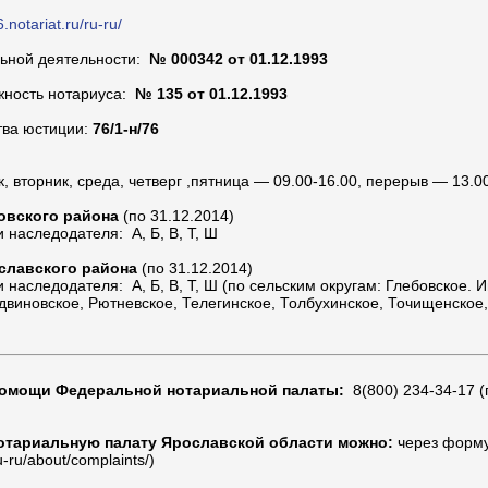
6.notariat.ru/ru-ru/
льной деятельности:
№ 000342 от 01.12.1993
жность нотариуса:
№ 135 от 01.12.1993
тва юстиции:
76/1-н/76
 вторник, среда, четверг ,пятница — 09.00-16.00, перерыв — 13.0
овского района
(по 31.12.2014)
 наследодателя: А, Б, В, Т, Ш
славского района
(по 31.12.2014)
наследодателя: А, Б, В, Т, Ш (по сельским округам: Глебовское. И
двиновское, Рютневское, Телегинское, Толбухинское, Точищенское
помощи Федеральной нотариальной палаты:
8(800) 234-34-17 
отариальную палату Ярославской области можно:
через форму
u-ru/about/complaints/)