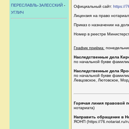
ПЕРЕСЛАВЛЬ-ЗАЛЕССКИЙ
-
Официальный сайт:
https://7
УГЛИЧ
Лицензия на право нотариа
Приказ о назначении на дол
Номер в реестре Министерс
График приёма:
понедельник,
Наследственные дела Кир
по начальной букве фамилии
Наследственные дела Яро
по начальной букве фамилии 
Левцовское, Лютовское, Мор
Горячая линия правовой 
нотариата)
Направить обращение в Н
ЯОНП (https://76.notariat.ru/r