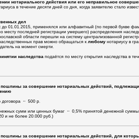
ении нотариального действия или его неправильное соверше
ариуса в течение десяти дней со дня, когда заявителю стало изве
твенных дел
 до 01.01.2015, применялся или алфавитный (по первой букве фа
о месту последней регистрации умершего) распределения наслед
рославской области перешли на систему централизованной регистр
наследственных прав можно обращаться к
любому
нотариусу в гра
датель на момент смерти.
ринятии наследства
подаётся по месту открытия наследства в те
 пошлины за совершение нотариальных действий, подлежащи
рению
 договора ⋅⋅ 500 р.
нежных сумм или ценных бумаг ⋅⋅ 0,5% принятой денежной суммы
20 и не более 20.000 руб.)
 пошлины за совершение нотариальных действий, для которы