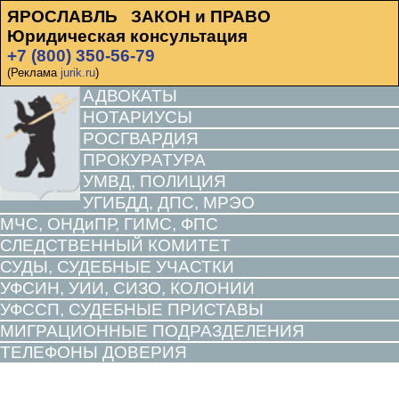
ЯРОСЛАВЛЬ ЗАКОН и ПРАВО
Юридическая консультация
+7 (800) 350-56-79
(Реклама
jurik.ru
)
АДВОКАТЫ
НОТАРИУСЫ
РОСГВАРДИЯ
ПРОКУРАТУРА
УМВД, ПОЛИЦИЯ
УГИБДД, ДПС, МРЭО
МЧС, ОНДиПР, ГИМС, ФПС
СЛЕДСТВЕННЫЙ КОМИТЕТ
СУДЫ, СУДЕБНЫЕ УЧАСТКИ
УФСИН, УИИ, СИЗО, КОЛОНИИ
УФССП, СУДЕБНЫЕ ПРИСТАВЫ
МИГРАЦИОННЫЕ ПОДРАЗДЕЛЕНИЯ
ТЕЛЕФОНЫ ДОВЕРИЯ