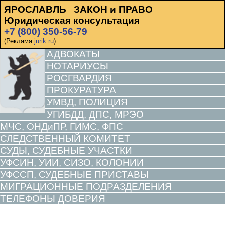
ЯРОСЛАВЛЬ ЗАКОН и ПРАВО
Юридическая консультация
+7 (800) 350-56-79
(Реклама
jurik.ru
)
АДВОКАТЫ
НОТАРИУСЫ
РОСГВАРДИЯ
ПРОКУРАТУРА
УМВД, ПОЛИЦИЯ
УГИБДД, ДПС, МРЭО
МЧС, ОНДиПР, ГИМС, ФПС
СЛЕДСТВЕННЫЙ КОМИТЕТ
СУДЫ, СУДЕБНЫЕ УЧАСТКИ
УФСИН, УИИ, СИЗО, КОЛОНИИ
УФССП, СУДЕБНЫЕ ПРИСТАВЫ
МИГРАЦИОННЫЕ ПОДРАЗДЕЛЕНИЯ
ТЕЛЕФОНЫ ДОВЕРИЯ